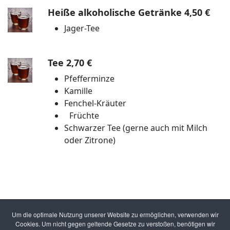
Heiße alkoholische Getränke
4,50 €
Jager-Tee
Tee
2,70 €
Pfefferminze
Kamille
Fenchel-Kräuter
Früchte
Schwarzer Tee (gerne auch mit Milch
oder Zitrone)
Die mit *gekennzeichneten Biere sind nicht immer im
Ausschank. Je nach Saison führen wir auch Bock Biere.
Um die optimale Nutzung unserer Website zu ermöglichen, verwenden wir
Cookies. Um nicht gegen geltende Gesetze zu verstoßen, benötigen wir
Bitte bei der Bedienung nachfragen.