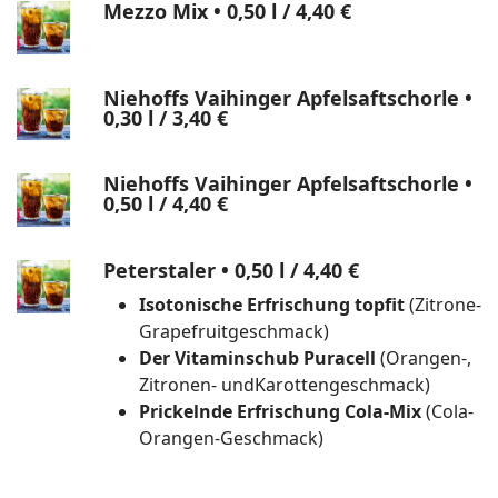
Mezzo Mix • 0,50 l
/ 4,40 €
Niehoffs Vaihinger Apfelsaftschorle •
0,30 l
/ 3,40 €
Niehoffs Vaihinger Apfelsaftschorle •
0,50 l
/ 4,40 €
Peterstaler • 0,50 l
/ 4,40 €
Isotonische Erfrischung topfit
(Zitrone-
Grapefruitgeschmack)
Der Vitaminschub Puracell
(Orangen-,
Zitronen- undKarottengeschmack)
Prickelnde Erfrischung Cola-Mix
(Cola-
Orangen-Geschmack)