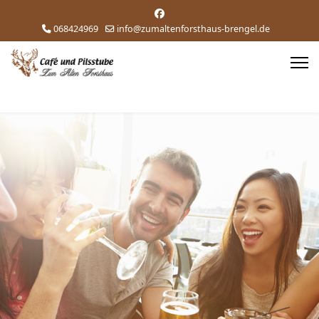
068424969
info@zumaltenforsthaus-brengel.de